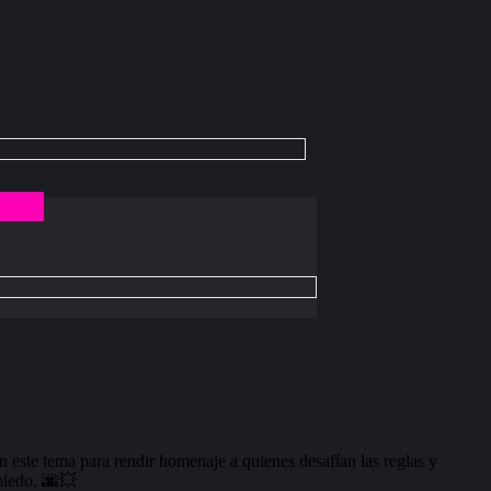
g
 este tema para rendir homenaje a quienes desafían las reglas y
miedo. 🌆💥