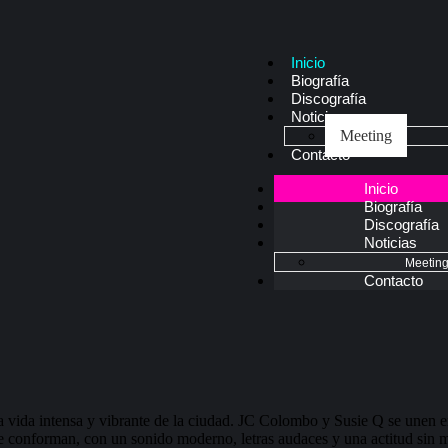
Inicio
Biografía
Discografía
Noticias
Meeting
Contacto
Inicio
Biografía
Discografía
Noticias
Meetin
Contacto
a vida intensa y vibrante de la ciudad. JC Colombo y Susie Q se unen en
e conforman, con un sonido moderno, letras audaces y una actitud sin 